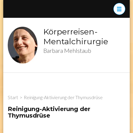
Zum
Inhalt
springen
(Enter
Körperreisen-
drücken)
Mentalchirurgie
Barbara Mehlstaub
Start
>
Reinigung-Aktivierung der Thymusdrüse
Reinigung-Aktivierung der
Thymusdrüse